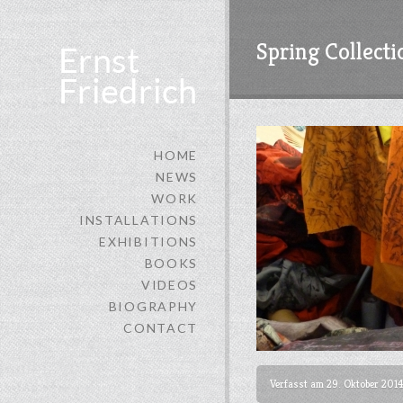
Spring Collecti
HOME
NEWS
WORK
INSTALLATIONS
EXHIBITIONS
BOOKS
VIDEOS
BIOGRAPHY
CONTACT
Verfasst am 29. Oktober 2014