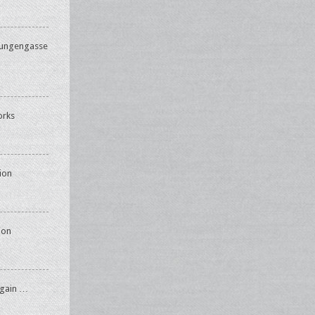
lungengasse
orks
ion
ion
again …