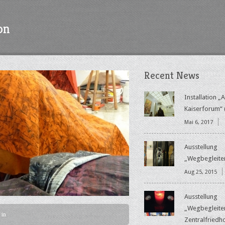
on
Recent News
Installation „
Kaiserforum“ 
Mai 6, 2017
Ausstellung
„Wegbegleite
Aug 25, 2015
Ausstellung
„Wegbegleite
 in
Zentralfriedh