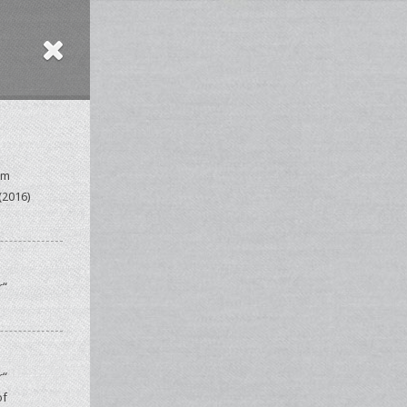
Am
(2016)
r“
r“
of